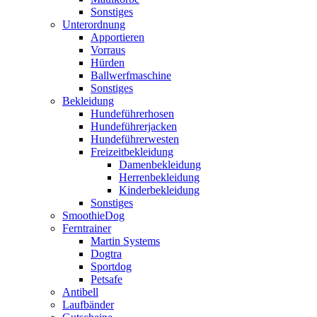
Sonstiges
Unterordnung
Apportieren
Vorraus
Hürden
Ballwerfmaschine
Sonstiges
Bekleidung
Hundeführerhosen
Hundeführerjacken
Hundeführerwesten
Freizeitbekleidung
Damenbekleidung
Herrenbekleidung
Kinderbekleidung
Sonstiges
SmoothieDog
Ferntrainer
Martin Systems
Dogtra
Sportdog
Petsafe
Antibell
Laufbänder