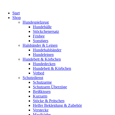
Zum
Inhalt
Start
wechseln
Shop
Hundespielzeug
Hundebälle
Stöckchenersatz
Frisbee
Sonstiges
Halsbänder & Leinen
Hundehalsbänder
Hundeleinen
Hundebett & Körbchen
Hundedecken
Hundebett & Körbchen
Vetbed
Schutzdienst
Schutzarme
Schutzarm Überzüge
Beißkissen
Kurzarm
Stöcke & Peitschen
Helfer Bekleidung & Zubehör
Verstecke
Maulkörbe