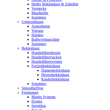
Helfer Bekleidung & Zubehör
Verstecke
Maulkörbe
Sonstiges
Unterordnung
Apportieren
Vorraus
Hürden
Ballwerfmaschine
Sonstiges
Bekleidung
Hundeführerhosen
Hundeführerjacken
Hundeführerwesten
Freizeitbekleidung
Damenbekleidung
Herrenbekleidung
Kinderbekleidung
Sonstiges
SmoothieDog
Ferntrainer
Martin Systems
Dogtra
Sportdog