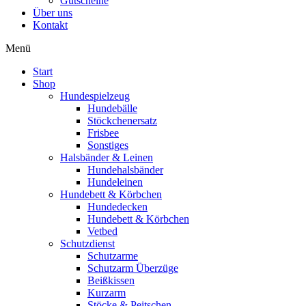
Gutscheine
Über uns
Kontakt
Menü
Start
Shop
Hundespielzeug
Hundebälle
Stöckchenersatz
Frisbee
Sonstiges
Halsbänder & Leinen
Hundehalsbänder
Hundeleinen
Hundebett & Körbchen
Hundedecken
Hundebett & Körbchen
Vetbed
Schutzdienst
Schutzarme
Schutzarm Überzüge
Beißkissen
Kurzarm
Stöcke & Peitschen