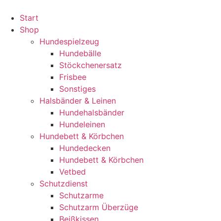
Zum
Inhalt
Start
wechseln
Shop
Hundespielzeug
Hundebälle
Stöckchenersatz
Frisbee
Sonstiges
Halsbänder & Leinen
Hundehalsbänder
Hundeleinen
Hundebett & Körbchen
Hundedecken
Hundebett & Körbchen
Vetbed
Schutzdienst
Schutzarme
Schutzarm Überzüge
Beißkissen