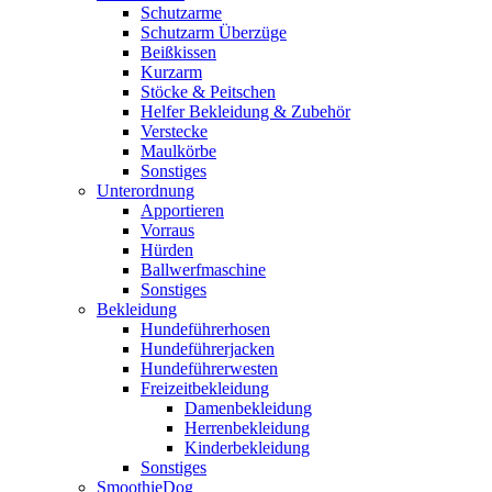
Schutzarme
Schutzarm Überzüge
Beißkissen
Kurzarm
Stöcke & Peitschen
Helfer Bekleidung & Zubehör
Verstecke
Maulkörbe
Sonstiges
Unterordnung
Apportieren
Vorraus
Hürden
Ballwerfmaschine
Sonstiges
Bekleidung
Hundeführerhosen
Hundeführerjacken
Hundeführerwesten
Freizeitbekleidung
Damenbekleidung
Herrenbekleidung
Kinderbekleidung
Sonstiges
SmoothieDog