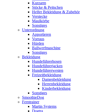
Kurzarm
Stöcke & Peitschen
Helfer Bekleidung & Zubehör
Verstecke
Maulkörbe
Sonstiges
Unterordnung
Apportieren
Vorraus
Hürden
Ballwerfmaschine
Sonstiges
Bekleidung
Hundeführerhosen
Hundeführerjacken
Hundeführerwesten
Freizeitbekleidung
Damenbekleidung
Herrenbekleidung
Kinderbekleidung
Sonstiges
SmoothieDog
Ferntrainer
Martin Systems
Dogtra