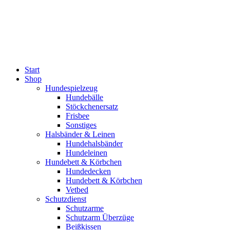
Zum
Inhalt
wechseln
Start
Shop
Hundespielzeug
Hundebälle
Stöckchenersatz
Frisbee
Sonstiges
Halsbänder & Leinen
Hundehalsbänder
Hundeleinen
Hundebett & Körbchen
Hundedecken
Hundebett & Körbchen
Vetbed
Schutzdienst
Schutzarme
Schutzarm Überzüge
Beißkissen