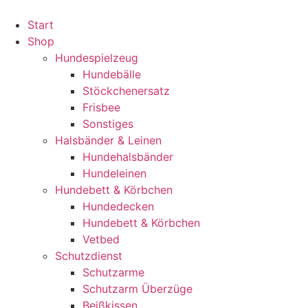
Zum
Inhalt
Start
wechseln
Shop
Hundespielzeug
Hundebälle
Stöckchenersatz
Frisbee
Sonstiges
Halsbänder & Leinen
Hundehalsbänder
Hundeleinen
Hundebett & Körbchen
Hundedecken
Hundebett & Körbchen
Vetbed
Schutzdienst
Schutzarme
Schutzarm Überzüge
Beißkissen