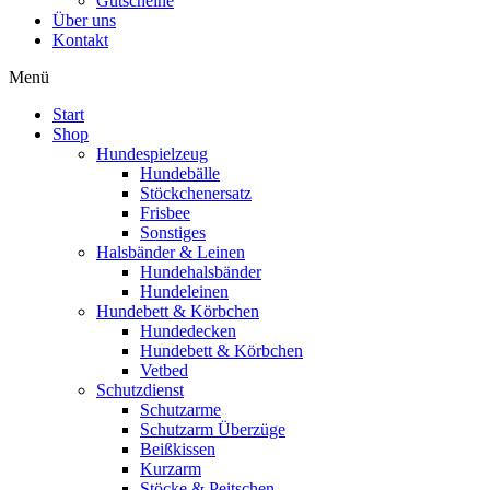
Gutscheine
Über uns
Kontakt
Menü
Start
Shop
Hundespielzeug
Hundebälle
Stöckchenersatz
Frisbee
Sonstiges
Halsbänder & Leinen
Hundehalsbänder
Hundeleinen
Hundebett & Körbchen
Hundedecken
Hundebett & Körbchen
Vetbed
Schutzdienst
Schutzarme
Schutzarm Überzüge
Beißkissen
Kurzarm
Stöcke & Peitschen