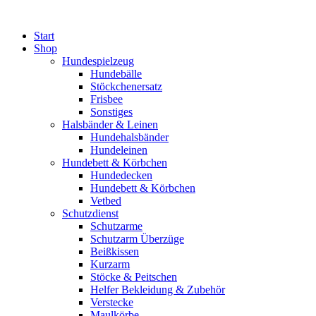
Zum
Inhalt
Start
wechseln
Shop
Hundespielzeug
Hundebälle
Stöckchenersatz
Frisbee
Sonstiges
Halsbänder & Leinen
Hundehalsbänder
Hundeleinen
Hundebett & Körbchen
Hundedecken
Hundebett & Körbchen
Vetbed
Schutzdienst
Schutzarme
Schutzarm Überzüge
Beißkissen
Kurzarm
Stöcke & Peitschen
Helfer Bekleidung & Zubehör
Verstecke
Maulkörbe