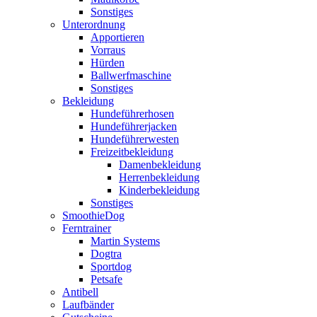
Sonstiges
Unterordnung
Apportieren
Vorraus
Hürden
Ballwerfmaschine
Sonstiges
Bekleidung
Hundeführerhosen
Hundeführerjacken
Hundeführerwesten
Freizeitbekleidung
Damenbekleidung
Herrenbekleidung
Kinderbekleidung
Sonstiges
SmoothieDog
Ferntrainer
Martin Systems
Dogtra
Sportdog
Petsafe
Antibell
Laufbänder