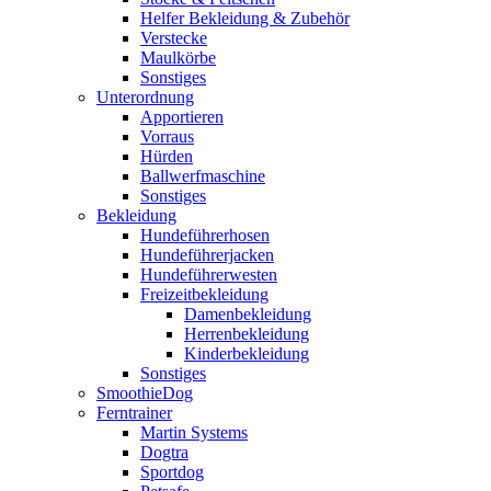
Helfer Bekleidung & Zubehör
Verstecke
Maulkörbe
Sonstiges
Unterordnung
Apportieren
Vorraus
Hürden
Ballwerfmaschine
Sonstiges
Bekleidung
Hundeführerhosen
Hundeführerjacken
Hundeführerwesten
Freizeitbekleidung
Damenbekleidung
Herrenbekleidung
Kinderbekleidung
Sonstiges
SmoothieDog
Ferntrainer
Martin Systems
Dogtra
Sportdog